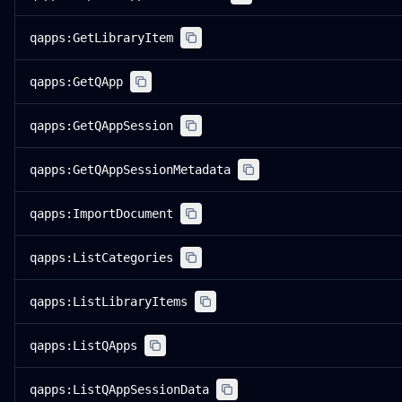
qapps:GetLibraryItem
qapps:GetQApp
qapps:GetQAppSession
qapps:GetQAppSessionMetadata
qapps:ImportDocument
qapps:ListCategories
qapps:ListLibraryItems
qapps:ListQApps
qapps:ListQAppSessionData